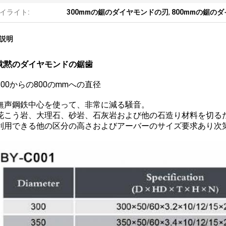
イライト:
300mmの鋸のダイヤモンドの刃
,
800mmの鋸の
説明
沈黙のダイヤモンドの鋸歯
0からの800のmmへの直径
鋼鉄中心を使って、非常に減る騒音。
う岩、大理石、砂岩、石灰岩および他の石造り材料を切る
できる他の区分の高さおよびアーバーのサイズ要求あり次