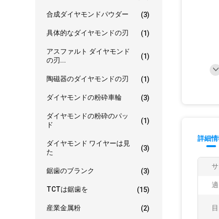
合成ダイヤモンドパウダー
(3)
具体的なダイヤモンドの刃
(1)
アスファルト ダイヤモンド
(1)
の刃...
陶磁器のダイヤモンドの刃
(1)
ダイヤモンドの粉砕車輪
(3)
ダイヤモンドの粉砕のパッ
(1)
ド
詳細情
ダイヤモンド ワイヤーは見
(3)
た
サ
鋸歯のブランク
(3)
適
TCTは鋸歯を
(15)
産業金属粉
目
(2)