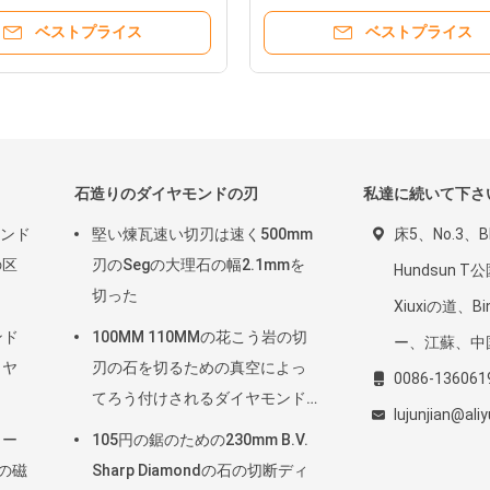
ベストプライス
ベストプライス
石造りのダイヤモンドの刃
私達に続いて下さ
モンド
堅い煉瓦速い切刃は速く500mm
床5、No.3、B
の区
刃のSegの大理石の幅2.1mmを
Hundsun T
切った
Xiuxiの道、B
ンド
100MM 110MMの花こう岩の切
ー、江蘇、中
イヤ
刃の石を切るための真空によっ
0086-136061
てろう付けされるダイヤモンド
lujunjian@ali
ディスク
ター
105円の鋸のための230mm B.V.
mの磁
Sharp Diamondの石の切断ディ