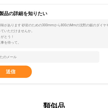
製品の詳細を知りたい
興味があります 砂岩のための300mmから800のMmの沈黙の鋸のダイ
っていただけませんか。
りがとう！
返事を待って。
送信
類似品