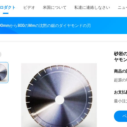
ロダクト
ビデオ
米国について
私達に連絡しなさい
ニュ
00mmから800のMmの沈黙の鋸のダイヤモンドの刃
砂岩の
ヤモ
商品の
起源の
お支払
最小注
ベ