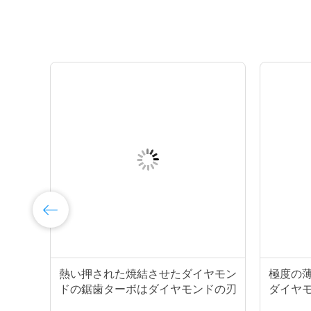
の
熱い押された焼結させたダイヤモン
極度の
ンド
ドの鋸歯ターボはダイヤモンドの刃
ダイヤモ
250mmを区分した
刃