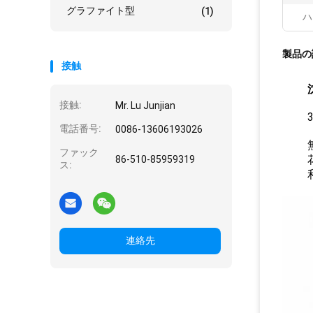
グラファイト型
(1)
ハ
製品の
接触
接触:
Mr. Lu Junjian
30
電話番号:
0086-13606193026
無声
ファック
花こ
86-510-85959319
ス:
利用
連絡先