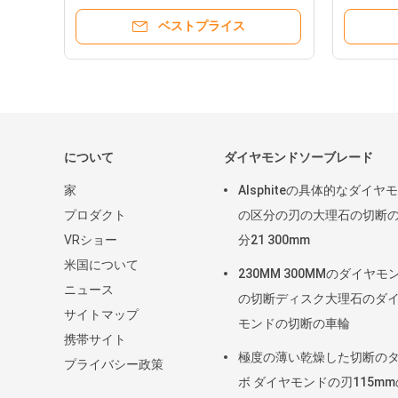
ベストプライス
について
ダイヤモンドソーブレード
家
Alsphiteの具体的なダイヤ
プロダクト
の区分の刃の大理石の切断
VRショー
分21 300mm
米国について
230MM 300MMのダイヤモ
ニュース
の切断ディスク大理石のダ
サイトマップ
モンドの切断の車輪
携帯サイト
極度の薄い乾燥した切断の
プライバシー政策
ボ ダイヤモンドの刃115m