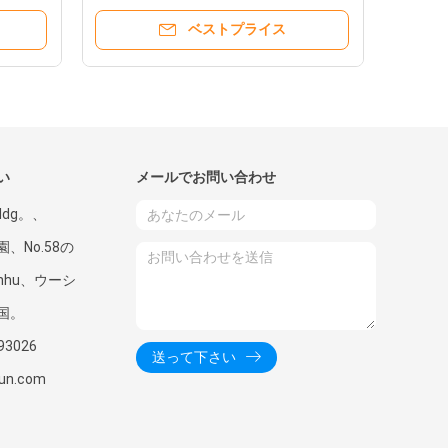
ベストプライス
い
メールでお問い合わせ
ldg。、
公園、No.58の
inhu、ウーシ
国。
93026
送って下さい
yun.com