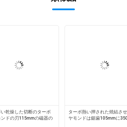
薄い乾燥した切断のターボ
ターボ熱い押された焼結さ
ンドの刃115mmの磁器の
ヤモンドは鋸歯105mmに35