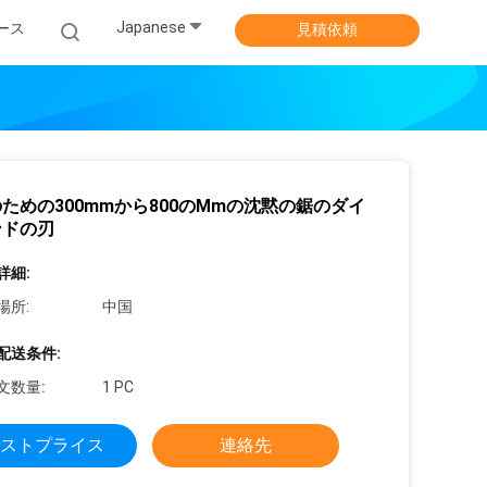
Japanese
ース
見積依頼
ための300mmから800のMmの沈黙の鋸のダイ
ンドの刃
詳細:
場所:
中国
配送条件:
文数量:
1 PC
ストプライス
連絡先