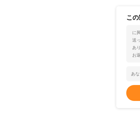
この
に
送
あ
お