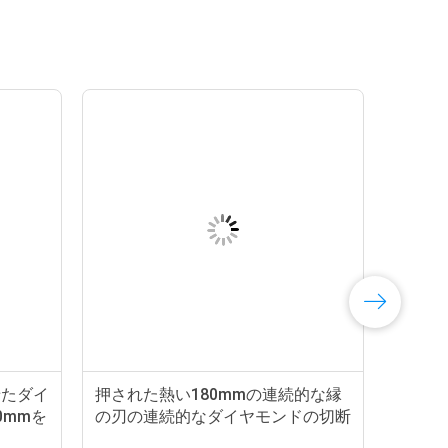
せたダイ
押された熱い180mmの連続的な縁
0mmを
の刃の連続的なダイヤモンドの切断
を焼結させた